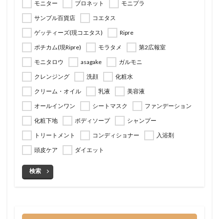
モニター
ブロネット
モニプラ
サンプル百貨店
コエタス
ゲッティーズ(現コエタス)
Ripre
ポチカム(現Ripre)
モラタメ
第2広報室
モニタロウ
asagake
ガルモニ
クレンジング
洗顔
化粧水
クリーム・オイル
乳液
美容液
オールインワン
シートマスク
ファンデーション
化粧下地
ボディソープ
シャンプー
トリートメント
コンディショナー
入浴剤
頭皮ケア
ダイエット
検索