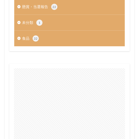
懸賞・当選報告
22
未分類
1
食品
32