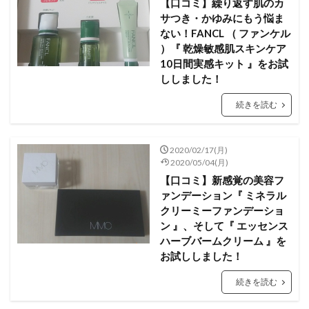
【口コミ】繰り返す肌のカ
サつき・かゆみにもう悩ま
ない！FANCL （ ファンケル
）『 乾燥敏感肌スキンケア
10日間実感キット 』をお試
ししました！
続きを読む
2020/02/17(月)
2020/05/04(月)
【口コミ】新感覚の美容フ
ァンデーション『 ミネラル
クリーミーファンデーショ
ン 』、そして『 エッセンス
ハーブバームクリーム 』を
お試ししました！
続きを読む