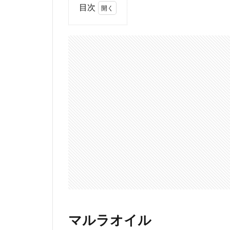
目次
1
マ
ル
ラ
オ
イ
ル
1.1
商品
が届
い
た！
2
お
世
話
に
マルラオイル
な