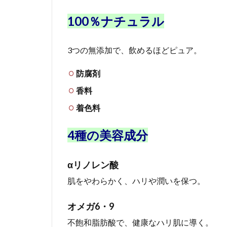
っ
て
100％ナチュラル
い
る
サ
3つの無添加で、飲めるほどピュア。
イ
ト
防腐剤
様
香料
着色料
4種の美容成分
αリノレン酸
肌をやわらかく、ハリや潤いを保つ。
オメガ6・9
不飽和脂肪酸で、健康なハリ肌に導く。