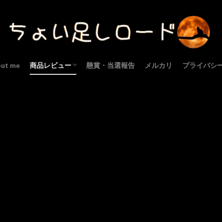
out me
商品レビュー
懸賞・当選報告
メルカリ
プライバシ
スキンケア
ボディケア
ヘアケア
オーラルケア
メイク
サプリメント
食品
その他