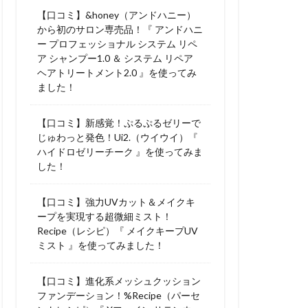
【口コミ】&honey（アンドハニー）
から初のサロン専売品！『 アンドハニ
ー プロフェッショナル システム リペ
ア シャンプー1.0 ＆ システム リペア
ヘアトリートメント2.0 』を使ってみ
ました！
【口コミ】新感覚！ぷるぷるゼリーで
じゅわっと発色！Ui2.（ウイウイ）『
ハイドロゼリーチーク 』を使ってみま
した！
【口コミ】強力UVカット＆メイクキ
ープを実現する超微細ミスト！
Recipe（レシピ）『 メイクキープUV
ミスト 』を使ってみました！
【口コミ】進化系メッシュクッション
ファンデーション！%Recipe（パーセ