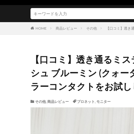
HOME
商品レビュー
その他
【口コミ】透き通
【口コミ】透き通るミス
シュ ブルーミン (クォー
ラーコンタクトをお試し
その他
,
商品レビュー
ブロネット
,
モニター