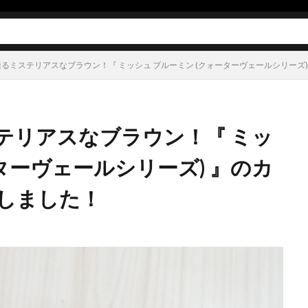
スキンケア
ボディケア
ヘアケア
オーラルケア
メイク
サプリメント
食品
その他
るミステリアスなブラウン！『 ミッシュ ブルーミン (クォーターヴェールシリーズ
テリアスなブラウン！『 ミッ
ターヴェールシリーズ) 』のカ
しました！