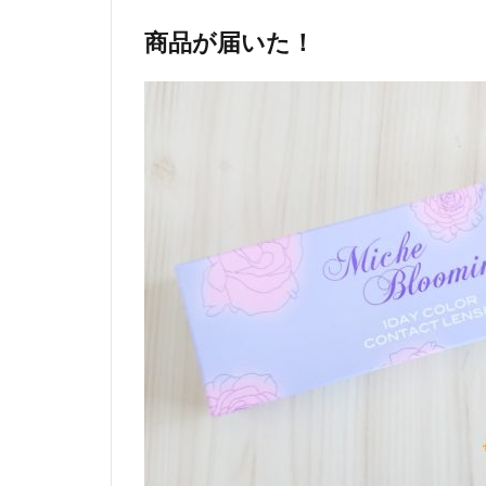
コエ
商品が届いた！
タス
2.3
サン
プル
百貨
店
2.4
モラ
タメ
2.5
Ripre