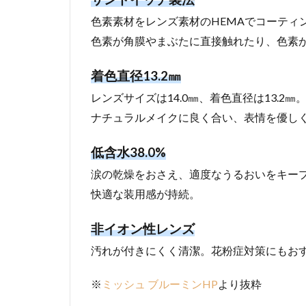
2
色素素材をレンズ素材のHEMAでコーティ
お
色素が角膜やまぶたに直接触れたり、色素
世
話
着色直径13.2㎜
に
な
レンズサイズは14.0㎜、着色直径は13.2㎜
っ
ナチュラルメイクに良く合い、表情を優し
て
い
低含水38.0%
る
サ
涙の乾燥をおさえ、適度なうるおいをキー
イ
快適な装用感が持続。
ト
様
非イオン性レンズ
2.1
ブロ
汚れが付きにくく清潔。花粉症対策にもお
ネッ
ト
※
ミッシュ ブルーミンHP
より抜粋
2.2