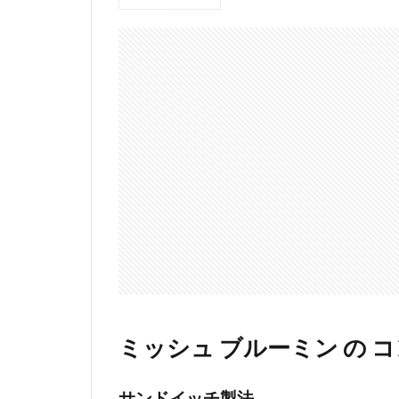
1
ミ
ッ
シ
ュ
ブ
ル
ー
ミ
ン
の
コ
ン
タ
ク
ト
1.1
商品
ミッシュ ブルーミン の 
が届
い
た！
サンドイッチ製法