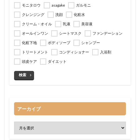
モニタロウ
asagake
ガルモニ
クレンジング
洗顔
化粧水
クリーム・オイル
乳液
美容液
オールインワン
シートマスク
ファンデーション
化粧下地
ボディソープ
シャンプー
トリートメント
コンディショナー
入浴剤
頭皮ケア
ダイエット
検索
アーカイブ