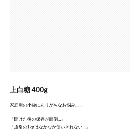
てい
るサ
イト
様
2.1
ブロ
ネッ
ト
2.2
コエ
タス
2.3
サン
上白糖 400g
プル
百貨
店
家庭用の小袋にありがちなお悩み……
2.4
モラ
「開けた後の保存が面倒…」
タメ
「通常の1kgはなかなか使いきれない…」
2.5
Ripre