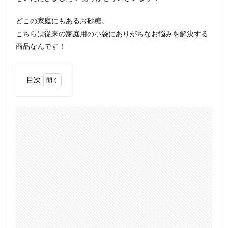
どこの家庭にもあるお砂糖。
こちらは従来の家庭用の小袋にありがちなお悩みを解決する
商品なんです！
目次
1
上白
糖
400g
1.1
商品
が届
い
た！
2
お世
話に
なっ