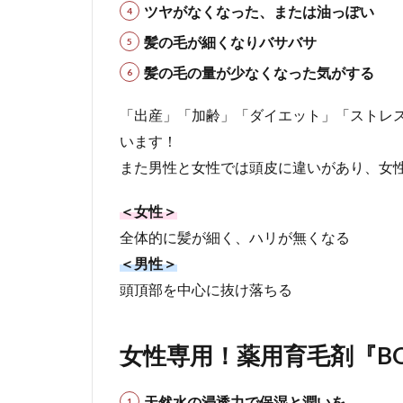
て
ツヤがなくなった、または油っぽい
い
髪の毛が細くなりバサバサ
る
サ
髪の毛の量が少なくなった気がする
イ
ト
「出産」「加齢」「ダイエット」「ストレ
様
います！
3.1
また男性と女性では頭皮に違いがあり、女
ブロ
ネッ
ト
＜女性＞
全体的に髪が細く、ハリが無くなる
3.2
コエ
＜男性＞
タス
頭頂部を中心に抜け落ちる
3.3
サン
女性専用！薬用育毛剤『BO
プル
百貨
店
天然水の浸透力で保湿と潤いを