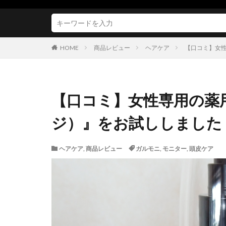
HOME
商品レビュー
ヘアケア
【口コミ】女性
【口コミ】女性専用の薬用
ジ）』をお試ししました
ヘアケア
,
商品レビュー
ガルモニ
,
モニター
,
頭皮ケア