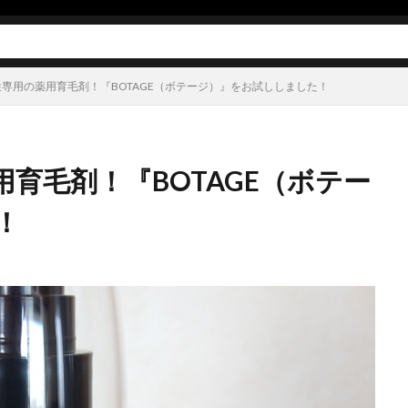
スキンケア
ボディケア
ヘアケア
オーラルケア
メイク
サプリメント
食品
その他
専用の薬用育毛剤！『BOTAGE（ボテージ）』をお試ししました！
育毛剤！『BOTAGE（ボテー
！