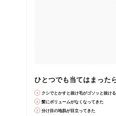
たら危
険信
号！？
2
女性専
用！薬用育毛
剤
『BOTAGE』
2.1
商品
が届
い
た！
ひとつでも当てはまった
3
お
世
クシでとかすと抜け毛がゴソッと抜ける
話
に
髪にボリュームがなくなってきた
な
分け目の地肌が目立ってきた
っ