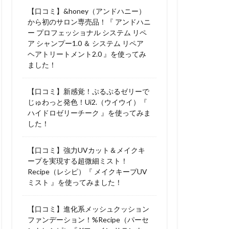
【口コミ】&honey（アンドハニー）
から初のサロン専売品！『 アンドハニ
ー プロフェッショナル システム リペ
ア シャンプー1.0 ＆ システム リペア
ヘアトリートメント2.0 』を使ってみ
ました！
【口コミ】新感覚！ぷるぷるゼリーで
じゅわっと発色！Ui2.（ウイウイ）『
ハイドロゼリーチーク 』を使ってみま
した！
【口コミ】強力UVカット＆メイクキ
ープを実現する超微細ミスト！
Recipe（レシピ）『 メイクキープUV
ミスト 』を使ってみました！
【口コミ】進化系メッシュクッション
ファンデーション！%Recipe（パーセ