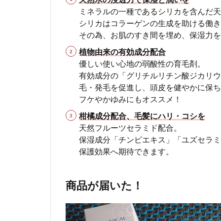
3.4
ミネラルの一種であるシリカを含んだ天
モラ
シリカはコラーゲンの生成を助ける働き
タメ
その為、お肌のすき間を埋め、保湿力を
3.5
植物由来の有効成分配合
Ripre
優しい使い心地の弱酸性の育毛剤。
有効成分の「グリチルリチン酸ジカリウ
毛・発毛を促進し、頭皮を健やかに保ち
フケやかゆみにもオススメ！
柑橘成分配合、毛髪にハリ・コシを
天然フルーツセラミド配合。
保湿成分「チンピエキス」「ユズセラミ
保護効果へ期待できます。
商品が届いた！