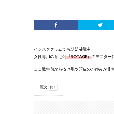
インスタグラムでも話題沸騰中！
女性専用の育毛剤
『BOTAGE』
のモニター
ここ数年前から抜け毛や頭皮のかゆみが非
目次
1
ひ
とつで
も当て
はまっ